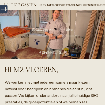
HUIDIGE GASTEN:
2
SOLAR GROUP HOLLAND B.V.
TAFEL 13
SPROET
TAFEL 14
SCHOLEN IN DE KUNST
TAFEL 15
Bekijk persoonlijke video
CHANNEL 0
1
HI M2 VLOEREN,
We
werken
niet
met
iedereen
samen,
maar
kiezen
bewust
voor
bedrijven
en
branches
die
écht
bij
ons
passen.
We
kijken
onder
andere
naar
jullie
huidige
SEO-
prestaties,
de
groeipotentie
en
of
we
binnen
zes