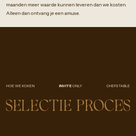
maanden
meer
waarde
kunnen
leveren
dan
we
kosten.
Alleen
dan
ontvang
je
een
amuse.
HOE WE KOKEN
INVITE
ONLY
CHEFS TABLE
SELECTIE PROCES