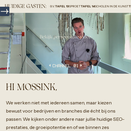
HUIDIGE GASTEN:
SOLAR GROUP HOLLAND B.V.
TAFEL 13
SPROET
TAFEL 14
SCHOLEN IN DE KUNST
TAFEL 15
H
Bekijk persoonlijke video
CHANNEL 0
1
HI MOSSINK,
We
werken
niet
met
iedereen
samen,
maar
kiezen
bewust
voor
bedrijven
en
branches
die
écht
bij
ons
passen.
We
kijken
onder
andere
naar
jullie
huidige
SEO-
prestaties,
de
groeipotentie
en
of
we
binnen
zes