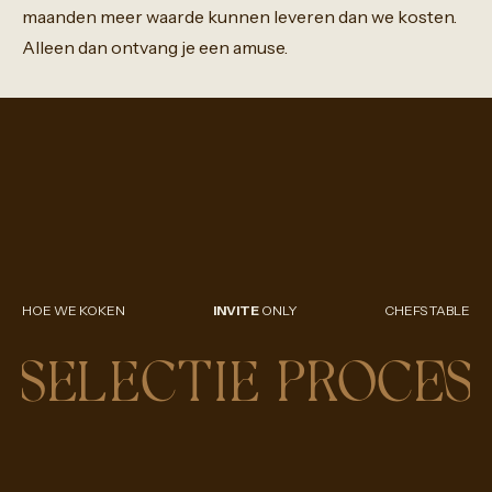
maanden
meer
waarde
kunnen
leveren
dan
we
kosten.
Alleen
dan
ontvang
je
een
amuse.
HOE WE KOKEN
INVITE
ONLY
CHEFS TABLE
SELECTIE PROCES