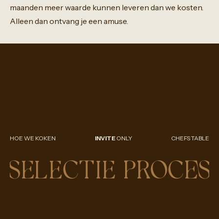
maanden
meer
waarde
kunnen
leveren
dan
we
kosten.
Alleen
dan
ontvang
je
een
amuse.
HOE WE KOKEN
INVITE
ONLY
CHEFS TABLE
SELECTIE PROCES