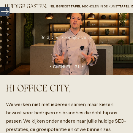
HUIDIGE GASTEN:
ROUP HOLLAND B.V.
TAFEL 13
SPROET
TAFEL 14
SCHOLEN IN DE KUNST
TAFEL 15
HOMEUP
Bekijk persoonlijke video
CHANNEL 0
1
HI OFFICE CITY,
We
werken
niet
met
iedereen
samen,
maar
kiezen
bewust
voor
bedrijven
en
branches
die
écht
bij
ons
passen.
We
kijken
onder
andere
naar
jullie
huidige
SEO-
prestaties,
de
groeipotentie
en
of
we
binnen
zes