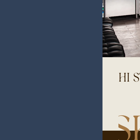
HI 
S