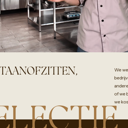
STAANOFZITTEN,
We
we
bedrij
ander
of
we
we
kos
ELECTIE