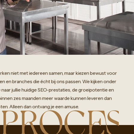
rken
niet
met
iedereen
samen,
maar
kiezen
bewust
voor
ven
en
branches
die
écht
bij
ons
passen.
We
kijken
onder
e
naar
jullie
huidige
SEO-prestaties,
de
groeipotentie
en
binnen
zes
maanden
meer
waarde
kunnen
leveren
dan
ten.
Alleen
dan
ontvang
je
een
amuse.
 PROCES