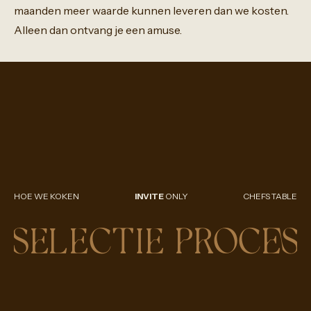
maanden
meer
waarde
kunnen
leveren
dan
we
kosten.
Alleen
dan
ontvang
je
een
amuse.
HOE WE KOKEN
INVITE
ONLY
CHEFS TABLE
SELECTIE PROCES