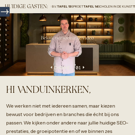
HUIDIGE GASTEN:
OLAR GROUP HOLLAND B.V.
TAFEL 13
SPROET
TAFEL 14
SCHOLEN IN DE KUNST
TAFEL 15
H
Bekijk persoonlijke video
CHANNEL 0
1
HI VANDUINKERKEN,
We
werken
niet
met
iedereen
samen,
maar
kiezen
bewust
voor
bedrijven
en
branches
die
écht
bij
ons
passen.
We
kijken
onder
andere
naar
jullie
huidige
SEO-
prestaties,
de
groeipotentie
en
of
we
binnen
zes