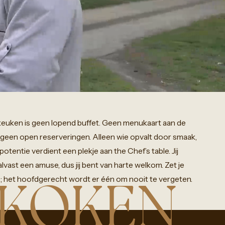
keuken
is
geen
lopend
buffet.
Geen
menukaart
aan
de
geen
open
reserveringen.
Alleen
wie
opvalt
door
smaak,
potentie
verdient
een
plekje
aan
the
Chef’s
table.
Jij
alvast
een
amuse,
dus
jij
bent
van
harte
welkom.
Zet
je
;
het
hoofdgerecht
wordt
er
één
om
nooit
te
vergeten.
 KOKEN