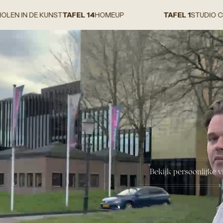
KUNST
TAFEL 14
HOMEUP
TAFEL 1
STUDIO CHNT
TAFEL 2
Bekijk persoonlijke v