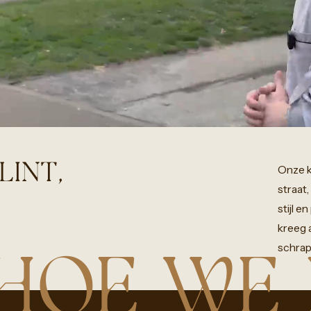
FLINT,
Onze
straat,
stijl
en
kreeg
schrap
HOE WE