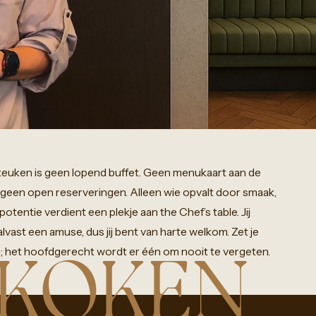
keuken
is
geen
lopend
buffet.
Geen
menukaart
aan
de
geen
open
reserveringen.
Alleen
wie
opvalt
door
smaak,
potentie
verdient
een
plekje
aan
the
Chef’s
table.
Jij
alvast
een
amuse,
dus
jij
bent
van
harte
welkom.
Zet
je
;
het
hoofdgerecht
wordt
er
één
om
nooit
te
vergeten.
 KOKEN