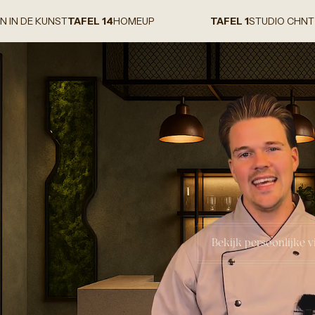
T
TAFEL 14
HOMEUP
TAFEL 1
STUDIO CHNT
TAFEL 2
INTE
Bekijk persoonlijke v