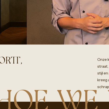
JORTT,
Onze
straat,
stijl
en
kreeg
schrap
HOE WE