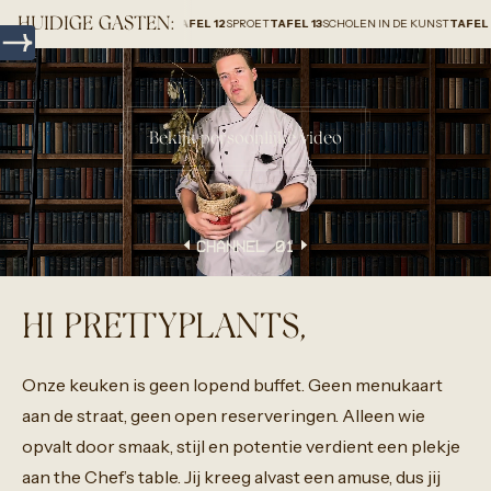
HUIDIGE GASTEN:
 GROUP HOLLAND B.V.
TAFEL 12
SPROET
TAFEL 13
SCHOLEN IN DE KUNST
TAFEL 14
HOMEU
Bekijk persoonlijke video
CHANNEL 0
1
HI PRETTYPLANTS,
Onze
keuken
is
geen
lopend
buffet.
Geen
menukaart
aan
de
straat,
geen
open
reserveringen.
Alleen
wie
opvalt
door
smaak,
stijl
en
potentie
verdient
een
plekje
aan
the
Chef’s
table.
Jij
kreeg
alvast
een
amuse,
dus
jij