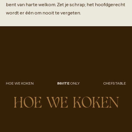
bent
van
harte
welkom.
Zet
je
schrap;
het
hoofdgerecht
wordt
er
één
om
nooit
te
vergeten.
HOE WE KOKEN
INVITE
ONLY
CHEFS TABLE
HOE WE KOKEN