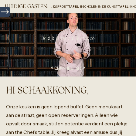
HUIDIGE GASTEN:
P HOLLAND B.V.
TAFEL 12
SPROET
TAFEL 13
SCHOLEN IN DE KUNST
TAFEL 14
HOMEUP
Bekijk persoonlijke video
CHANNEL 0
1
HI SCHAAKKONING,
Onze
keuken
is
geen
lopend
buffet.
Geen
menukaart
aan
de
straat,
geen
open
reserveringen.
Alleen
wie
opvalt
door
smaak,
stijl
en
potentie
verdient
een
plekje
aan
the
Chef’s
table.
Jij
kreeg
alvast
een
amuse,
dus
jij