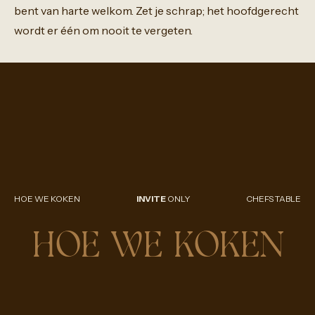
bent
van
harte
welkom.
Zet
je
schrap;
het
hoofdgerecht
wordt
er
één
om
nooit
te
vergeten.
HOE WE KOKEN
INVITE
ONLY
CHEFS TABLE
HOE WE KOKEN