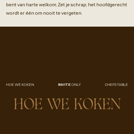
bent
van
harte
welkom.
Zet
je
schrap;
het
hoofdgerecht
wordt
er
één
om
nooit
te
vergeten.
HOE WE KOKEN
INVITE
ONLY
CHEFS TABLE
HOE WE KOKEN