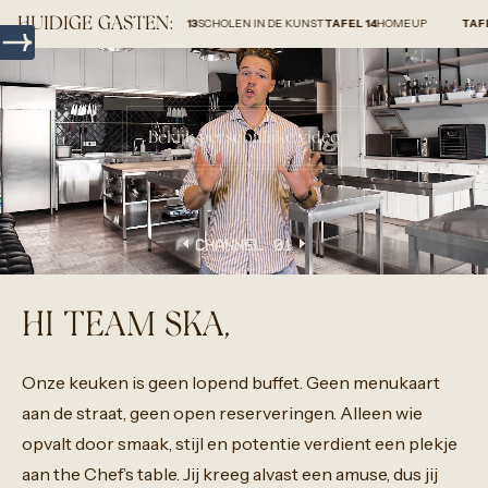
HUIDIGE GASTEN:
.
TAFEL 12
SPROET
TAFEL 13
SCHOLEN IN DE KUNST
TAFEL 14
HOMEUP
TAFEL 1
STU
Bekijk persoonlijke video
CHANNEL 0
1
HI TEAM SKA,
Onze
keuken
is
geen
lopend
buffet.
Geen
menukaart
aan
de
straat,
geen
open
reserveringen.
Alleen
wie
opvalt
door
smaak,
stijl
en
potentie
verdient
een
plekje
aan
the
Chef’s
table.
Jij
kreeg
alvast
een
amuse,
dus
jij