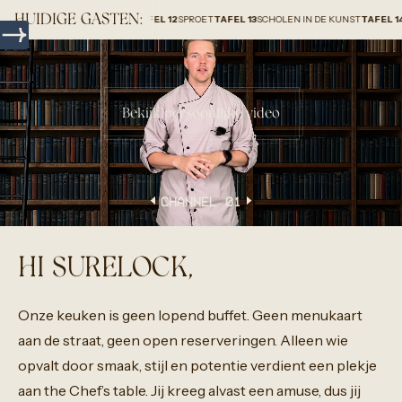
HUIDIGE GASTEN:
ROUP HOLLAND B.V.
TAFEL 12
SPROET
TAFEL 13
SCHOLEN IN DE KUNST
TAFEL 14
HOMEUP
Bekijk persoonlijke video
CHANNEL 0
1
HI SURELOCK,
Onze
keuken
is
geen
lopend
buffet.
Geen
menukaart
aan
de
straat,
geen
open
reserveringen.
Alleen
wie
opvalt
door
smaak,
stijl
en
potentie
verdient
een
plekje
aan
the
Chef’s
table.
Jij
kreeg
alvast
een
amuse,
dus
jij