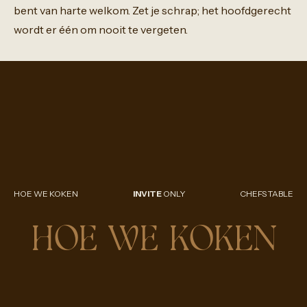
bent
van
harte
welkom.
Zet
je
schrap;
het
hoofdgerecht
wordt
er
één
om
nooit
te
vergeten.
HOE WE KOKEN
INVITE
ONLY
CHEFS TABLE
HOE WE KOKEN