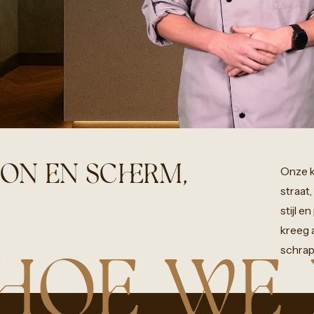
ZON EN SCHERM,
Onze
straat,
stijl
en
kreeg
schrap
HOE WE