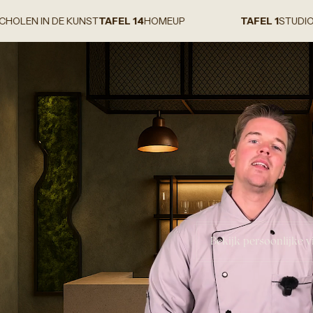
E KUNST
TAFEL 14
HOMEUP
TAFEL 1
STUDIO CHNT
TAFEL
Bekijk persoonlijke v