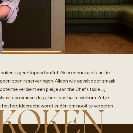
keuken
is
geen
lopend
buffet.
Geen
menukaart
aan
de
geen
open
reserveringen.
Alleen
wie
opvalt
door
smaak,
potentie
verdient
een
plekje
aan
the
Chef’s
table.
Jij
alvast
een
amuse,
dus
jij
bent
van
harte
welkom.
Zet
je
;
het
hoofdgerecht
wordt
er
één
om
nooit
te
vergeten.
 KOKEN