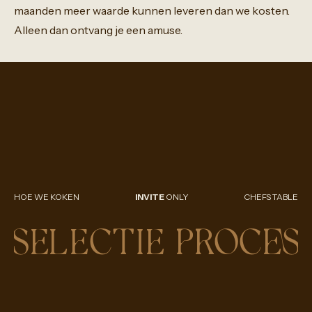
maanden
meer
waarde
kunnen
leveren
dan
we
kosten.
Alleen
dan
ontvang
je
een
amuse.
HOE WE KOKEN
INVITE
ONLY
CHEFS TABLE
SELECTIE PROCES