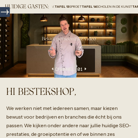
HUIDIGE GASTEN:
LAR GROUP HOLLAND B.V.
TAFEL 13
SPROET
TAFEL 14
SCHOLEN IN DE KUNST
TAFEL 15
HOM
Bekijk persoonlijke video
CHANNEL 0
1
HI BESTEKSHOP,
We
werken
niet
met
iedereen
samen,
maar
kiezen
bewust
voor
bedrijven
en
branches
die
écht
bij
ons
passen.
We
kijken
onder
andere
naar
jullie
huidige
SEO-
prestaties,
de
groeipotentie
en
of
we
binnen
zes