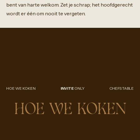
bent
van
harte
welkom.
Zet
je
schrap;
het
hoofdgerecht
wordt
er
één
om
nooit
te
vergeten.
HOE WE KOKEN
INVITE
ONLY
CHEFS TABLE
HOE WE KOKEN