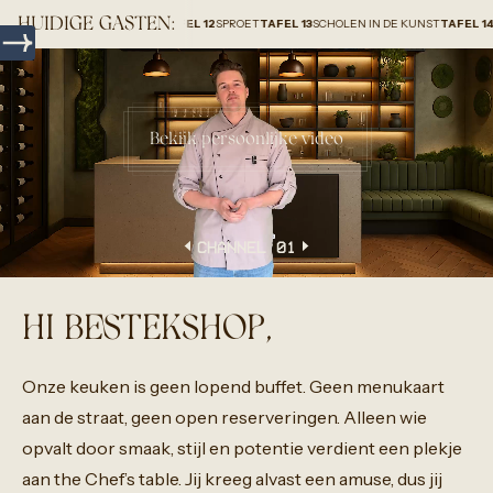
HUIDIGE GASTEN:
ROUP HOLLAND B.V.
TAFEL 12
SPROET
TAFEL 13
SCHOLEN IN DE KUNST
TAFEL 14
HOMEUP
Bekijk persoonlijke video
CHANNEL 0
1
HI BESTEKSHOP,
Onze
keuken
is
geen
lopend
buffet.
Geen
menukaart
aan
de
straat,
geen
open
reserveringen.
Alleen
wie
opvalt
door
smaak,
stijl
en
potentie
verdient
een
plekje
aan
the
Chef’s
table.
Jij
kreeg
alvast
een
amuse,
dus
jij