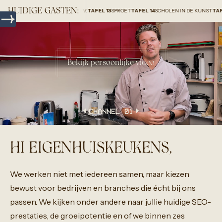
HUIDIGE GASTEN:
AR GROUP HOLLAND B.V.
TAFEL 13
SPROET
TAFEL 14
SCHOLEN IN DE KUNST
TAFEL 15
HOM
Bekijk persoonlijke video
CHANNEL 0
1
HI EIGENHUISKEUKENS,
We
werken
niet
met
iedereen
samen,
maar
kiezen
bewust
voor
bedrijven
en
branches
die
écht
bij
ons
passen.
We
kijken
onder
andere
naar
jullie
huidige
SEO-
prestaties,
de
groeipotentie
en
of
we
binnen
zes