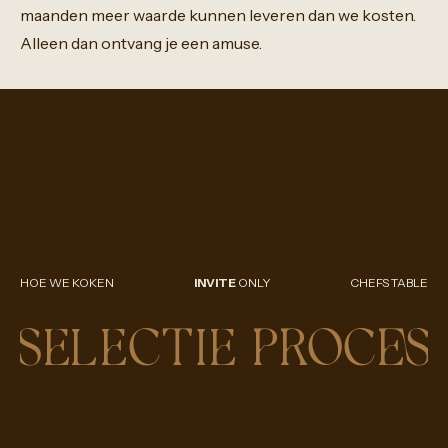
maanden
meer
waarde
kunnen
leveren
dan
we
kosten.
Alleen
dan
ontvang
je
een
amuse.
HOE WE KOKEN
INVITE
ONLY
CHEFS TABLE
SELECTIE PROCES