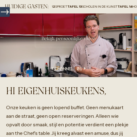
HUIDIGE GASTEN:
UP HOLLAND B.V.
TAFEL 12
SPROET
TAFEL 13
SCHOLEN IN DE KUNST
TAFEL 14
HOMEUP
Bekijk persoonlijke video
CHANNEL 0
1
HI EIGENHUISKEUKENS,
Onze
keuken
is
geen
lopend
buffet.
Geen
menukaart
aan
de
straat,
geen
open
reserveringen.
Alleen
wie
opvalt
door
smaak,
stijl
en
potentie
verdient
een
plekje
aan
the
Chef’s
table.
Jij
kreeg
alvast
een
amuse,
dus
jij