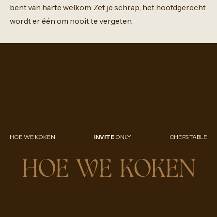
bent
van
harte
welkom.
Zet
je
schrap;
het
hoofdgerecht
wordt
er
één
om
nooit
te
vergeten.
HOE WE KOKEN
INVITE
ONLY
CHEFS TABLE
HOE WE KOKEN