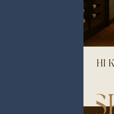
HI 
S