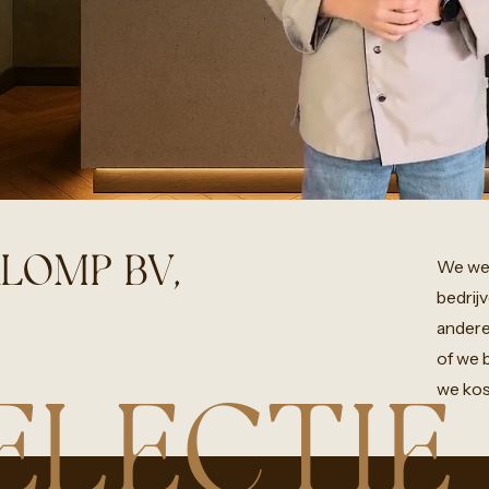
KLOMP BV,
We
we
bedrij
ander
of
we
we
kos
ELECTIE