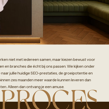
rken
niet
met
iedereen
samen,
maar
kiezen
bewust
voor
ven
en
branches
die
écht
bij
ons
passen.
We
kijken
onder
e
naar
jullie
huidige
SEO-prestaties,
de
groeipotentie
en
binnen
zes
maanden
meer
waarde
kunnen
leveren
dan
ten.
Alleen
dan
ontvang
je
een
amuse.
 PROCES