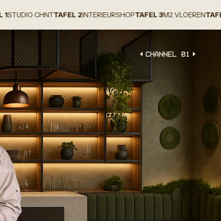
HNT
TAFEL 2
INTERIEURSHOP
TAFEL 3
M2 VLOEREN
TAFEL 4
EWDDR
CHANNEL 0
1
ideo