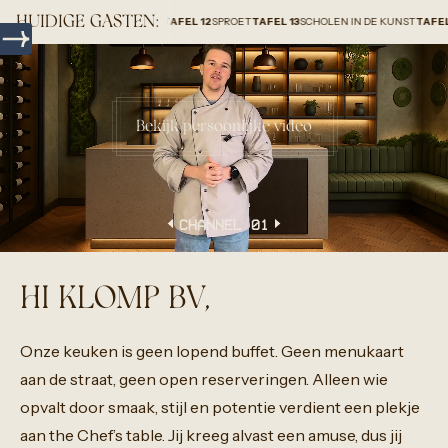
HUIDIGE GASTEN:
R GROUP HOLLAND B.V.
TAFEL 12
SPROET
TAFEL 13
SCHOLEN IN DE KUNST
TAFEL 14
HOME
Bekijk persoonlijke video
CHANNEL 0
1
HI KLOMP BV,
Onze
keuken
is
geen
lopend
buffet.
Geen
menukaart
aan
de
straat,
geen
open
reserveringen.
Alleen
wie
opvalt
door
smaak,
stijl
en
potentie
verdient
een
plekje
aan
the
Chef’s
table.
Jij
kreeg
alvast
een
amuse,
dus
jij